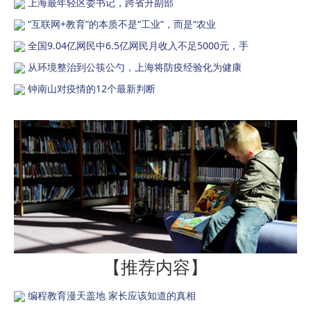
上海最年轻区委书记，跨省升副部
“互联网+教育”的本质不是“工业”，而是“农业
全国9.04亿网民中6.5亿网民月收入不足5000元，手
从环境整治到公筷公勺，上海将防疫经验化为健康
钟南山对疫情的12个最新判断
【推荐内容】
编程教育漫天盖地 家长应该知道的真相