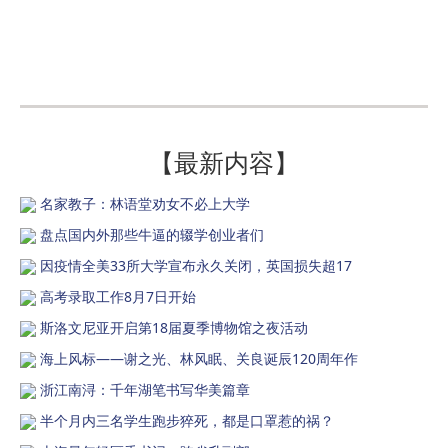
【最新内容】
名家教子：林语堂劝女不必上大学
盘点国内外那些牛逼的辍学创业者们
因疫情全美33所大学宣布永久关闭，英国损失超17
高考录取工作8月7日开始
斯洛文尼亚开启第18届夏季博物馆之夜活动
海上风标——谢之光、林风眠、关良诞辰120周年作
浙江南浔：千年湖笔书写华美篇章
半个月内三名学生跑步猝死，都是口罩惹的祸？