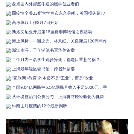
盘点国内外那些牛逼的辍学创业者们
因疫情全美33所大学宣布永久关闭，英国损失超17
高考录取工作8月7日开始
斯洛文尼亚开启第18届夏季博物馆之夜活动
海上风标——谢之光、林风眠、关良诞辰120周年作
浙江南浔：千年湖笔书写华美篇章
半个月内三名学生跑步猝死，都是口罩惹的祸？
上海最年轻区委书记，跨省升副部
“互联网+教育”的本质不是“工业”，而是“农业
全国9.04亿网民中6.5亿网民月收入不足5000元，手
从环境整治到公筷公勺，上海将防疫经验化为健康
钟南山对疫情的12个最新判断