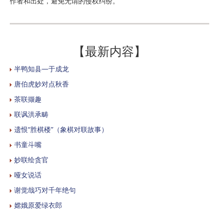
作者和出处，避免无谓的侵权纠纷。
【最新内容】
半鸭知县—于成龙
唐伯虎妙对点秋香
茶联撷趣
联讽洪承畴
遗恨“胜棋楼”（象棋对联故事）
书童斗嘴
妙联绘贪官
哑女说话
谢觉哉巧对千年绝句
嫦娥原爱绿衣郎