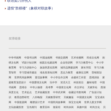
联语如刀亦伤人
遗恨“胜棋楼”（象棋对联故事）
友情链接
中华书画网
中国书法网
中国油画网
书画交易网
艺术传播网
民俗文化网
刺
绣文化网
VI设计知识网
校园文化建设网
企业培训网
学习力教育中心
中小学
教育网
学习力训练中心
旅游风景名胜网
城市品牌建设网
家长学院
学习力教
育智库
学习型城市建设
域名投资知识网
意志力教育
健康生活网
营销策划
网
世界民间故事网
童话故事网
中小学生作文网
余建祥工作室
思维训练
家
庭教育顶层设计
中国爱情文化网
玩中学
笑话大王
科技前沿
趣味地理
中国
书画网
思维谷
中华人物谱
高考季
中国茶文化网
作文评论
天赋车站
西湖
风景文化
艺术起点
艺术收藏投资
中华武术网
收藏证书查询网
广告设计知
识
教育趋势研究
八卦晚报
天赋教育研究
天赋邂逅
中国酒文化网
宝宝成长
网
中国瓷器网
雕塑设计艺术
中国民间故事网
珠宝文化网
世界儿童文学网
文玩收藏投资
宝岛期刊
教育百科
致富经
时尚休闲
风雅中国
时尚文化
贝