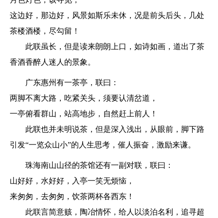
这边好，那边好，风景如斯乐未休，况是前头后头，几处
茶楼酒楼，尽勾留！
此联虽长，但是读来朗朗上口，如诗如画，道出了茶
香酒香醉人迷人的景象。
广东惠州有一茶亭，联曰：
两脚不离大路，吃紧关头，须要认清岔道，
一亭俯看群山，站高地步，自然赶上前人！
此联也并未明说茶，但是深入浅出，从眼前，脚下路
引发“一览众山小”的人生思考，催人振奋，激励来谦。
珠海南山山径的茶馆还有一副对联，联曰：
山好好，水好好，入亭一笑无烦恼，
来匆匆，去匆匆，饮茶两杯各西东！
此联言简意赅，陶冶情怀，给人以淡泊名利，追寻超