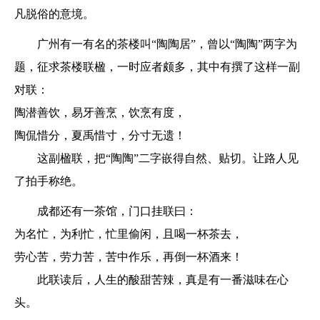
凡脱俗的意境。
广州有一有名的茶楼叫“陶陶居”，曾以“陶陶”两字为
题，征求茶楼联楹，一时应者颇多，其中有撰了这样一副
对联：
陶潜善饮，易牙善烹，饮烹有度，
陶侃惜分，夏禹惜寸，分寸无遗！
这副楹联，把“陶陶”二字嵌得自然、贴切。让路人见
了拍手称绝。
成都还有一茶馆，门口挂联曰：
为名忙，为利忙，忙里偷闲，且喝一杯茶去，
劳心苦，劳力苦，苦中作乐，再倒一杯酒来！
此联读后，人生的酸甜苦辣，真是有一番滋味在心
头。