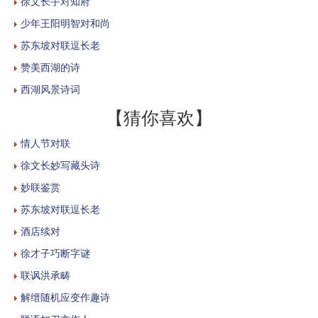
徐文长手对知府
少年王阳明智对和尚
苏东坡对联逗长老
赞美西湖的诗
西湖风景诗词
【猜你喜欢】
情人节对联
徐文长妙写藏头诗
妙联鉴赏
苏东坡对联逗长老
酒店续对
徐才子巧断字谜
联讽洪承畴
解缙随机应变作趣诗