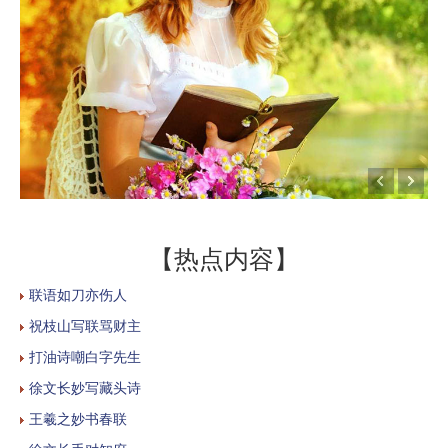
【热点内容】
联语如刀亦伤人
祝枝山写联骂财主
打油诗嘲白字先生
徐文长妙写藏头诗
王羲之妙书春联