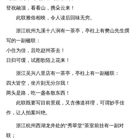
登祝融顶，看看山，携朵云来！
此联雅俗相映，令人读后回味无穷。
浙江杭州九溪十八涧有一茶亭，亭柱上有樊山先生撰
写的一副楹联：
小住为佳，且吃赵州茶去！
日归可缓，试图歌陌上花来！
浙江吴兴八里店有一茶亭，亭柱上有一副楹联：
四大皆空，坐片刻无分尔我！
两头是路，吃一盏各散东西！
此联既要写目前景观，又含佛道祥理，可谓妙手佳
作，让人拍案叫绝。
浙江杭州西湖龙井处的“秀翠堂”茶室前挂有一副对
联；