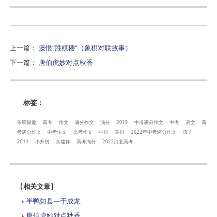
上一篇
：
遗恨“胜棋楼”（象棋对联故事）
下一篇
：
唐伯虎妙对点秋香
标签：
茶联撷趣
高考
作文
满分作文
满分
2019
中考满分作文
中考
语文
高
考满分作文
中考语文
高考作文
中国
美国
2022年中考满分作文
孩子
2011
小升初
余建祥
高考满分
2022河北高考
【
相关文章
】
半鸭知县—于成龙
唐伯虎妙对点秋香