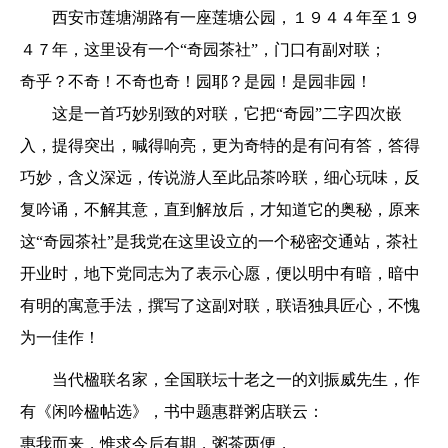
西安市莲塘湖路有一座莲塘公园，１９４４年至１９
４７年，这里设有一个“奇园茶社”，门口有副对联；
奇乎？不奇！不奇也奇！园耶？是园！是园非园！
这是一首巧妙别致的对联，它把“奇园”二字四次嵌
入，提得突出，喊得响亮，更为奇特的是有问有答，答得
巧妙，含义深远，传说游人至此品茶吟联，细心玩味，反
复吟诵，不解其意，直到解放后，才知道它的奥秘，原来
这“奇园茶社”是我党在这里设立的一个秘密交通站，茶社
开业时，地下党同志为了表示心愿，便以明中有暗，暗中
有明的寓意手法，撰写了这副对联，联语独具匠心，不愧
为一佳作！
当代楹联名家，全国联坛十老之一的刘振威先生，作
有《闲吟楹帖选》，书中题惠群粥店联云：
惠我而来，惟求今后有期，粥茶两便，