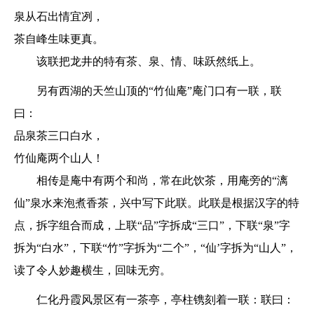
泉从石出情宜冽，
茶自峰生味更真。
该联把龙井的特有茶、泉、情、味跃然纸上。
另有西湖的天竺山顶的“竹仙庵”庵门口有一联，联
曰：
品泉茶三口白水，
竹仙庵两个山人！
相传是庵中有两个和尚，常在此饮茶，用庵旁的“漓
仙”泉水来泡煮香茶，兴中写下此联。此联是根据汉字的特
点，拆字组合而成，上联“品”字拆成“三口”，下联“泉”字
拆为“白水”，下联“竹”字拆为“二个”，“仙’字拆为“山人”，
读了令人妙趣横生，回味无穷。
仁化丹霞风景区有一茶亭，亭柱镌刻着一联：联曰：