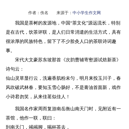
作者：佚名 来源于：
中小学生作文网
我国是茶树的发源地，中国“茶文化”源远流长，特别
是在古代，饮茶评联，是人们日常消遣的生活方式，具有
很浓厚的民族特色，留下了不少脍灸人口的茶联诗词趣
事。
宋代大文豪苏东坡那首《次韵曹辅寄壑源试焙新茶》
诗句云：
仙山灵草显行云，洗遍香肌粉未匀，明月来投玉川子，春
风吹破武林春，要知玉雪心肠好，不是膏油首面新，戏作
小诗君勿笑，从来佳茗似佳人！
我国名作家周而复游南岳衡山南天门时，见附近有一
茶馆，他作一联，联曰：
到南天门，竭竭脚，喝杯茶去，