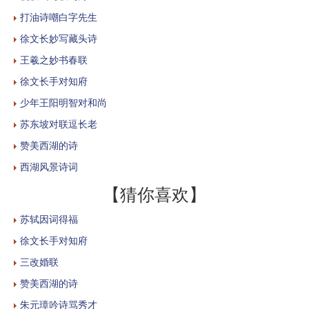
打油诗嘲白字先生
徐文长妙写藏头诗
王羲之妙书春联
徐文长手对知府
少年王阳明智对和尚
苏东坡对联逗长老
赞美西湖的诗
西湖风景诗词
【猜你喜欢】
苏轼因词得福
徐文长手对知府
三改婚联
赞美西湖的诗
朱元璋吟诗骂秀才