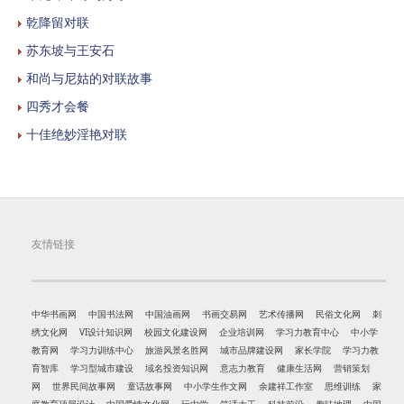
乾降留对联
苏东坡与王安石
和尚与尼姑的对联故事
四秀才会餐
十佳绝妙淫艳对联
友情链接
中华书画网
中国书法网
中国油画网
书画交易网
艺术传播网
民俗文化网
刺
绣文化网
VI设计知识网
校园文化建设网
企业培训网
学习力教育中心
中小学
教育网
学习力训练中心
旅游风景名胜网
城市品牌建设网
家长学院
学习力教
育智库
学习型城市建设
域名投资知识网
意志力教育
健康生活网
营销策划
网
世界民间故事网
童话故事网
中小学生作文网
余建祥工作室
思维训练
家
庭教育顶层设计
中国爱情文化网
玩中学
笑话大王
科技前沿
趣味地理
中国