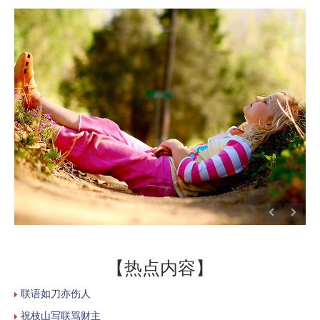
【热点内容】
联语如刀亦伤人
祝枝山写联骂财主