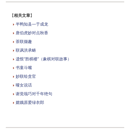
【
相关文章
】
半鸭知县—于成龙
唐伯虎妙对点秋香
茶联撷趣
联讽洪承畴
遗恨“胜棋楼”（象棋对联故事）
书童斗嘴
妙联绘贪官
哑女说话
谢觉哉巧对千年绝句
嫦娥原爱绿衣郎