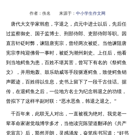
作者：佚名 来源于：
中小学生作文网
唐代大文学家韩愈，字退之，贞元中进士以后，先后任
过监察御史、国子监博士、刑部侍郎、吏部侍郎等职。因
直言针砭时弊，谏阻唐宪宗，曾经两次被贬。当他谏阻唐
宪宗李纯迎佛骨一事时，被贬为潮州刺史。上任后，他看
到当地鳄鱼为患，百姓不堪其苦，曾写下有名的《祭鳄鱼
文》，并用炮轰、鼓乐助威等手段驱逐鳄鱼，致使鳄鱼销
声匿迹，百姓得以生息，史书上留下了一段千古佳话。据
传，在退鳄鱼之后，一位地方名士为纪念韩退之的功绩，
曾拟下了这样半副对联：“恶水恶鱼，韩退之退之。”
千百年来，此联无人对出，一直被视为绝对。我党老一
辈革命家谢觉哉博学多才，当他读完陈望道翻译的《共产
党宣言》后，豁然开朗，灵感涌发，奋笔疾书写道：“好书