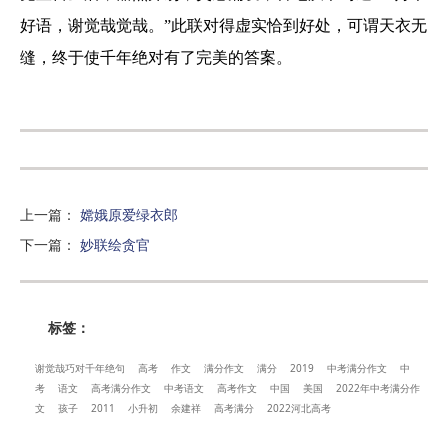
好语，谢觉哉觉哉。”此联对得虚实恰到好处，可谓天衣无
缝，终于使千年绝对有了完美的答案。
上一篇
：
嫦娥原爱绿衣郎
下一篇
：
妙联绘贪官
标签：
谢觉哉巧对千年绝句
高考
作文
满分作文
满分
2019
中考满分作文
中
考
语文
高考满分作文
中考语文
高考作文
中国
美国
2022年中考满分作
文
孩子
2011
小升初
余建祥
高考满分
2022河北高考