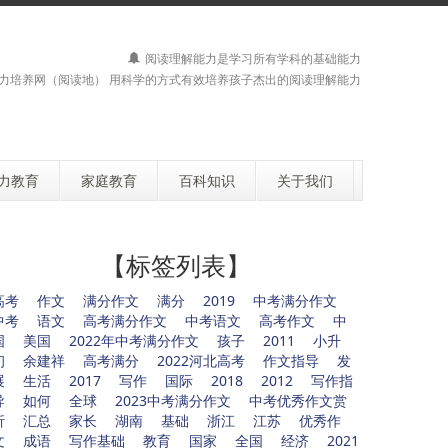
阅读理解能力是学习所有学科的基础能力
力培养网（阅读地） 用科学的方式有效培养孩子杰出的阅读理解能力
力教育
家庭教育
百科知识
关于我们
【标签列表】
高考
作文
满分作文
满分
2019
中考满分作文
中考
语文
高考满分作文
中考语文
高考作文
中
国
美国
2022年中考满分作文
孩子
2011
小升
初
余建祥
高考满分
2022河北高考
作文指导
发
展
生活
2017
写作
国际
2018
2012
写作指
导
如何
全球
2023中考满分作文
中考优秀作文赏
析
汇总
家长
湖南
基础
浙江
江苏
优秀作
文
成语
写作基础
教育
国家
全国
经济
2021