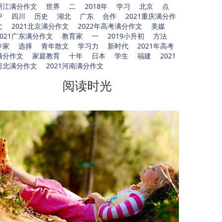
浙江满分作文
世界
二
2018年
学习
北京
点
评
四川
历史
湖北
广东
合作
2021重庆满分作
文
2021北京满分作文
2022年高考满分作文
美媒
2021广东满分作文
教育家
一
2019小升初
方法
专家
选择
青年散文
学习力
新时代
2021年高考
满分作文
家庭教育
十年
日本
学生
福建
2021
河北满分作文
2021河南满分作文
阅读时光